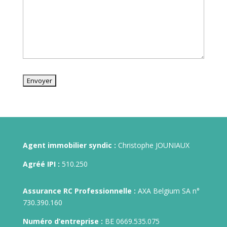
Agent immobilier syndic :
Christophe JOUNIAUX
Agréé IPI :
510.250
Assurance RC Professionnelle :
AXA Belgium SA n°
730.390.160
Numéro d’entreprise :
BE 0669.535.075